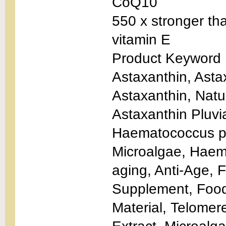
CoQ10
550 x stronger th
vitamin E
Product Keyword
Astaxanthin, Ast
Astaxanthin, Natur
Astaxanthin Pluvi
Haematococcus pl
Microalgae, Haema
aging, Anti-Age, 
Supplement, Food
Material, Telomere