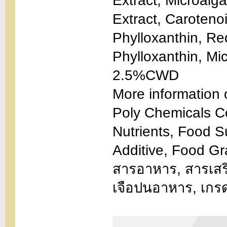
Extract, Microalg
Extract, Caroteno
Phylloxanthin, Re
Phylloxanthin, Mi
2.5%CWD
More information 
Poly Chemicals C
Nutrients, Food 
Additive, Food G
สารอาหาร, สารเสริ
เจือปนอาหาร, เกร