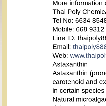
More information 
Thai Poly Chemic
Tel No: 6634 854
Mobile: 668 9312
Line ID: thaipoly
Email:
thaipoly8
Web:
www.thaipo
Astaxanthin
Astaxanthin (prono
carotenoid and ex
in certain species
Natural microalga