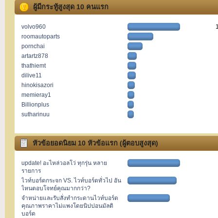
ผู้มีกระทู้สูงสุด 10 คนแรก
volvo960
roomautoparts
pornchai
artartz878
thathiemt
dilive11
hinokisazori
memieray1
ิBillionplus
sutharinuu
หัวข้อยอดนิยม 10 หัวข้อแรก (ผู้ตอบสูงสุด)
update! อะไหล่วอลโว่ ทุกรุ่น หลาย
รายการ
ไวท์บอร์ดกระจก VS. ไวท์บอร์ดทั่วไป อัน
ไหนตอบโจทย์คุณมากกว่า?
จำหน่ายและรับสั่งทำกระดานไวท์บอร์ด
คุณภาพราคาไม่แพงโดยนิปปอนมัลติ
บอร์ด