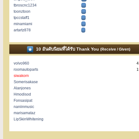
tbroscnc1234
toonztoon
tpccstaff1
minamiami
artartz878
10 อันดับนิยมที่ได้รับ Thank You
(Receive / Given)
volvo960
4
roomautoparts
1
siwakorn
Somerisakase
Alanjones
Hmodisod
Fonsasipat
naniinmusic
marisamataz
LipSkinWhitening