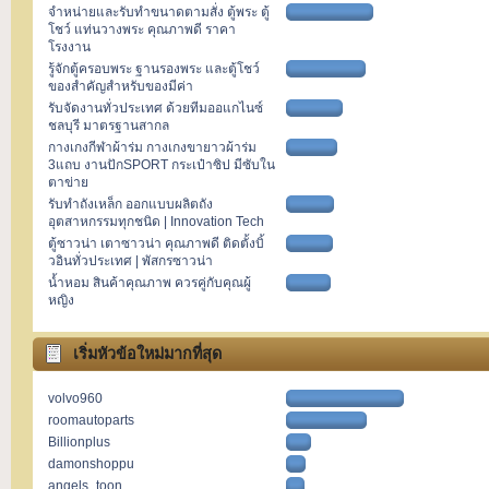
จำหน่ายและรับทำขนาดตามสั่ง ตู้พระ ตู้
โชว์ แท่นวางพระ คุณภาพดี ราคา
โรงงาน
รู้จักตู้ครอบพระ ฐานรองพระ และตู้โชว์
ของสำคัญสำหรับของมีค่า
รับจัดงานทั่วประเทศ ด้วยทีมออแกไนซ์
ชลบุรี มาตรฐานสากล
กางเกงกีฬาผ้าร่ม กางเกงขายาวผ้าร่ม
3แถบ งานปักSPORT กระเป๋าซิป มีซับใน
ตาข่าย
รับทำถังเหล็ก ออกแบบผลิตถัง
อุตสาหกรรมทุกชนิด | Innovation Tech
ตู้ซาวน่า เตาซาวน่า คุณภาพดี ติดตั้งบิ้
วอินทั่วประเทศ | พัสกรซาวน่า
น้ำหอม สินค้าคุณภาพ ควรคู่กับคุณผู้
หญิง
เริ่มหัวข้อใหม่มากที่สุด
volvo960
roomautoparts
ิBillionplus
damonshoppu
angels_toon