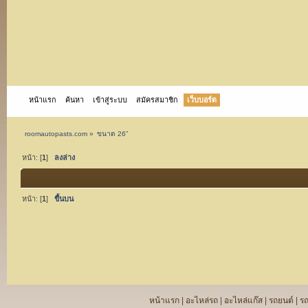
หน้าแรก
ค้นหา
เข้าสู่ระบบ
สมัครสมาชิก
เว็บบอร์ด
roomautopasts.com
»
ขนาด 26”
หน้า: [
1
]
ลงล่าง
หน้า: [
1
]
ขึ้นบน
หน้าแรก
|
อะไหล่รถ
|
อะไหล่แก๊ส
|
รถยนต์
|
ร