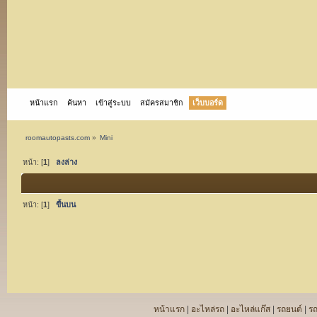
หน้าแรก
ค้นหา
เข้าสู่ระบบ
สมัครสมาชิก
เว็บบอร์ด
roomautopasts.com
»
Mini
หน้า: [
1
]
ลงล่าง
หน้า: [
1
]
ขึ้นบน
หน้าแรก
|
อะไหล่รถ
|
อะไหล่แก๊ส
|
รถยนต์
|
ร