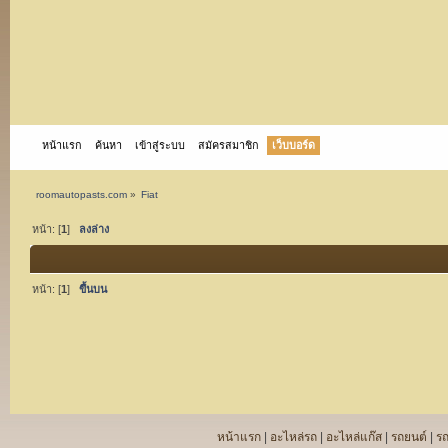
หน้าแรก
ค้นหา
เข้าสู่ระบบ
สมัครสมาชิก
เว็บบอร์ด
roomautopasts.com
»
Fiat
หน้า: [
1
]
ลงล่าง
หน้า: [
1
]
ขึ้นบน
หน้าแรก
|
อะไหล่รถ
|
อะไหล่แก๊ส
|
รถยนต์
|
ร