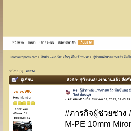
หน้าแรก
ค้นหา
เข้าสู่ระบบ
สมัครสมาชิก
เว็บบอร์ด
roomautopasts.com
»
สินค้า และบริการอื่นๆ ที่ไม่เข้าหมวด
»
กู้บ้านหลังแรกผ่านแล้ว หืดขึ
หน้า:
1
[
2
]
ลงล่าง
ผู้เขียน
หัวข้อ: กู้บ้านหลังแรกผ่านแล้ว หืดขึ
Re: กู้บ้านหลังแรกผ่านแล้ว หืดขึ้นคอ ม
volvo960
วิลล์ อ่อนนุช
Hero Member
«
ตอบกลับ #15 เมื่อ:
สิงหาคม 02, 2023, 09:43:19
Thank You
#ภารกิจผู้ช่วยช่า
-Given: 51
-Receive: 41
M-PE 10mm Miro