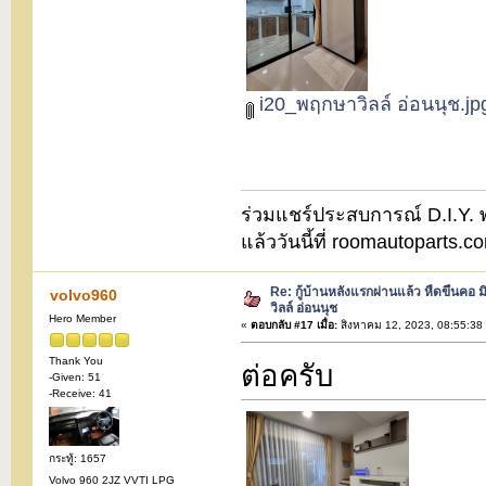
i20_พฤกษาวิลล์ อ่อนนุช.jp
ร่วมแชร์ประสบการณ์ D.I.Y. พบ
แล้ววันนี้ที่ roomautoparts
Re: กู้บ้านหลังแรกผ่านแล้ว หืดขึ้นคอ ม
volvo960
วิลล์ อ่อนนุช
Hero Member
«
ตอบกลับ #17 เมื่อ:
สิงหาคม 12, 2023, 08:55:38
Thank You
ต่อครับ
-Given: 51
-Receive: 41
กระทู้: 1657
Volvo 960 2JZ VVTI LPG