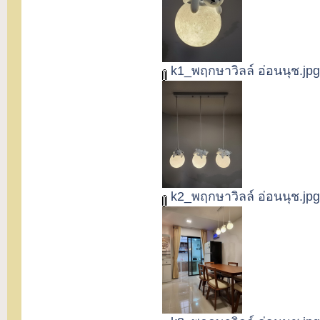
k1_พฤกษาวิลล์ อ่อนนุช.jpg
k2_พฤกษาวิลล์ อ่อนนุช.jpg