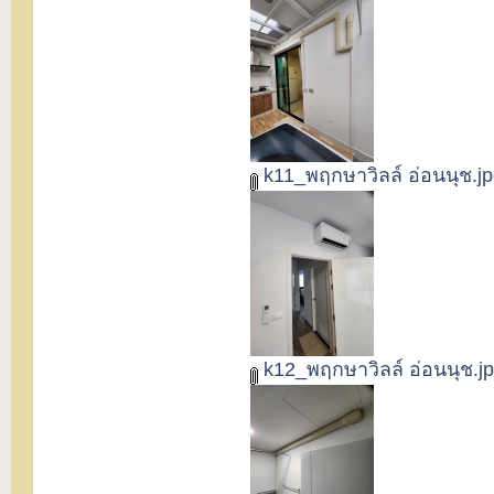
k11_พฤกษาวิลล์ อ่อนนุช.j
k12_พฤกษาวิลล์ อ่อนนุช.j