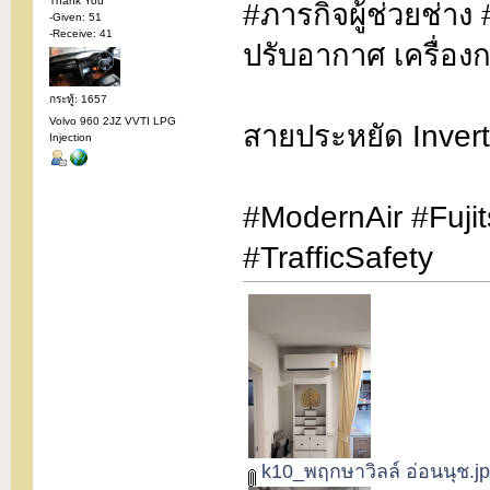
Thank You
#ภารกิจผู้ช่วยช่าง
-Given: 51
-Receive: 41
ปรับอากาศ เครื่อง
กระทู้: 1657
Volvo 960 2JZ VVTI LPG
สายประหยัด Inverte
Injection
#ModernAir #Fuji
#TrafficSafety
k10_พฤกษาวิลล์ อ่อนนุช.j