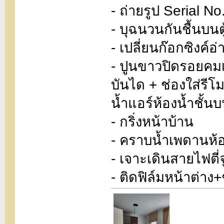
- ถ่ายรูป Serial No
- บุฉนวนกันชื้นบนต
- เปลี่ยนก๊อกซิงค์อ่
- ปูนขาวปิดรอยคมเค
บันได + ช่องใส่รีโ
น้ำแอร์ห้องน้ำชั้น
- กริ่งหน้าบ้าน
- คราบน้ำเพดานห้อ
- เจาะเดินสายไฟตี่จู่
- ติดฟิล์มหน้าต่า