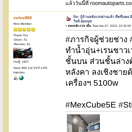
แล้ววันนี้ที่ roomautoparts
Re: กู้บ้านหลังแรกผ่านแล้ว หืดขึ้นคอ ม
volvo960
วิลล์ อ่อนนุช
Hero Member
«
ตอบกลับ #18 เมื่อ:
กันยายน 07, 2023, 10:32:00
Thank You
#ภารกิจผู้ช่วยช่าง
-Given: 51
-Receive: 41
ทำน้ำอุ่น+เรนชาว
ชั้นบน ส่วนชั้นล่าง
กระทู้: 1657
Volvo 960 2JZ VVTI LPG
หลังคา ลงเชิงชาย
Injection
เครื่องฯ 5100w
#MexCube5E #Sti