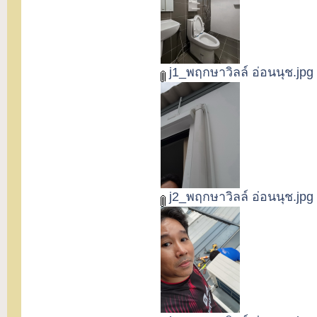
j1_พฤกษาวิลล์ อ่อนนุช.jpg
j2_พฤกษาวิลล์ อ่อนนุช.jpg