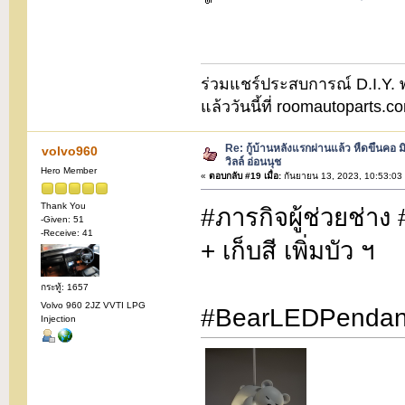
ร่วมแชร์ประสบการณ์ D.I.Y. พบ
แล้ววันนี้ที่ roomautoparts
Re: กู้บ้านหลังแรกผ่านแล้ว หืดขึ้นคอ ม
volvo960
วิลล์ อ่อนนุช
Hero Member
«
ตอบกลับ #19 เมื่อ:
กันยายน 13, 2023, 10:53:03
Thank You
#ภารกิจผู้ช่วยช่าง
-Given: 51
-Receive: 41
+ เก็บสี เพิ่มบัว ฯ
กระทู้: 1657
Volvo 960 2JZ VVTI LPG
#BearLEDPendant 
Injection