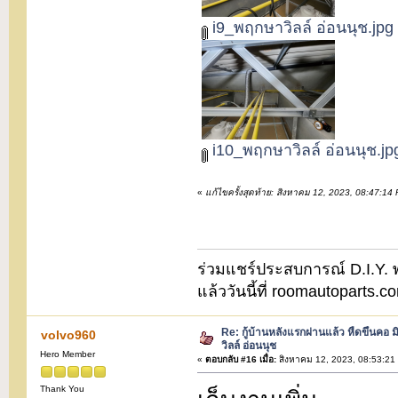
i9_พฤกษาวิลล์ อ่อนนุช.jpg
i10_พฤกษาวิลล์ อ่อนนุช.jp
«
แก้ไขครั้งสุดท้าย: สิงหาคม 12, 2023, 08:47:1
ร่วมแชร์ประสบการณ์ D.I.Y. พบ
แล้ววันนี้ที่ roomautoparts
Re: กู้บ้านหลังแรกผ่านแล้ว หืดขึ้นคอ ม
volvo960
วิลล์ อ่อนนุช
Hero Member
«
ตอบกลับ #16 เมื่อ:
สิงหาคม 12, 2023, 08:53:21
Thank You