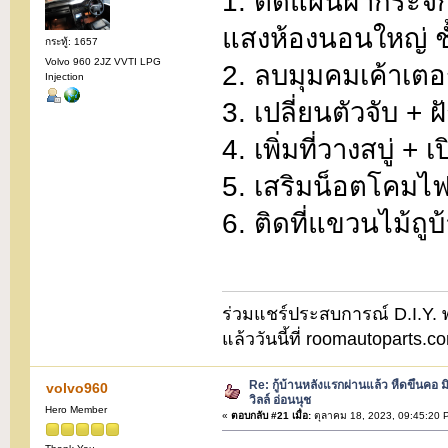
1. ติดแผ่นฝ้ากระจก
แสงห้องนอนใหญ่ ชั
กระทู้: 1657
Volvo 960 2JZ VVTI LPG
2. ลบมุมคมเค้าเตอร
Injection
3. เปลี่ยนตัวจับ + ฝ
4. เพิ่มที่วางสบู่ +
5. เสริมน็อตโคมไ
6. ติดที่แขวนไม้ถู
ร่วมแชร์ประสบการณ์ D.I.Y. พบ
แล้ววันนี้ที่ roomautoparts
Re: กู้บ้านหลังแรกผ่านแล้ว หืดขึ้นคอ ม
volvo960
วิลล์ อ่อนนุช
Hero Member
«
ตอบกลับ #21 เมื่อ:
ตุลาคม 18, 2023, 09:45:20 