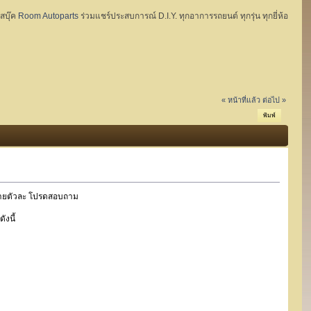
ฟสบุ๊ค
Room Autoparts
ร่วมแชร์ประสบการณ์ D.I.Y. ทุกอาการรถยนต์ ทุกรุ่น ทุกยี่ห้อ
« หน้าที่แล้ว
ต่อไป »
พิมพ์
แยกขายตัวละ โปรดสอบถาม
ังนี้