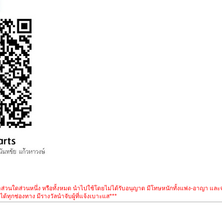
อหาส่วนใดส่วนหนึ่ง หรือทั้งหมด นำไปใช้โดยไม่ได้รับอนุญาต มีโทษหนักทั้งแพ่ง-อาญา แล
ด้ทุกช่องทาง มีรางวัลนำจับผู้ที่แจ้งเบาะแส***