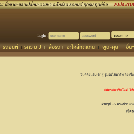
Login :
ยินดีต้อนรับเข้าสู่
รูมออโต้พาร์ท
ห้องซื้
สมัครสมาชิกใหม่! ให้เช
ฝากรูป
-->
แนะนำ!
uplo
เช็คอ