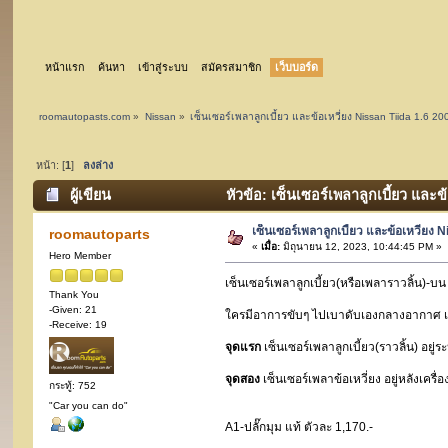
หน้าแรก
ค้นหา
เข้าสู่ระบบ
สมัครสมาชิก
เว็บบอร์ด
roomautopasts.com
»
Nissan
»
เซ็นเซอร์เพลาลูกเบี้ยว และข้อเหวี่ยง Nissan Tiida 1.6 20
หน้า: [
1
]
ลงล่าง
ผู้เขียน
หัวข้อ: เซ็นเซอร์เพลาลูกเบี้ยว และข
เซ็นเซอร์เพลาลูกเบี้ยว และข้อเหวี่ยง 
roomautoparts
«
เมื่อ:
มิถุนายน 12, 2023, 10:44:45 PM »
Hero Member
เซ็นเซอร์เพลาลูกเบี้ยว(หรือเพลาราวลิ้น)-บน
Thank You
-Given: 21
ใครมีอาการขับๆ ไปเบาดับเองกลางอากาศ เป็นท
-Receive: 19
จุดแรก
เซ็นเซอร์เพลาลูกเบี้ยว(ราวลิ้น) อยู่ร
จุดสอง
เซ็นเซอร์เพลาข้อเหวี่ยง อยู่หลังเคร
กระทู้: 752
"Car you can do"
A1-ปลั๊กมุม แท้ ตัวละ 1,170.-