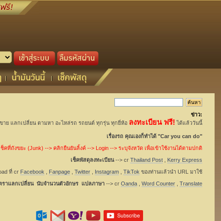
ข่าว:
ลงทะเบียน ฟรี!
อขาย แลกเปลี่ยน ตามหา อะไหล่รถ รถยนต์ ทุกรุ่น ทุกยี่ห้อ
ได้แล้ววันนี้
เรื่องรถ คุณเองก็ทำได้ "Car you can do"
็คที่ถังขยะ (Junk) --> คลิกยืนยันลิ้งค์ --> Login --> ระบุจังหวัด เพื่อเข้าใช้งานได้ตามปกติ
เช็คพัสดุลงทะเบียน
--> cr
Thailand Post
,
Kerry Express
ad ที่ cr
Facebook
,
Fanpage
,
Twitter
,
Instagram
,
TikTok
ของท่านแล้วนำ URL มาใช้
ัตราแลกเปลี่ยน นับจำนวนตัวอักษร แปลภาษา
--> cr
Oanda
,
Word Counter
,
Translate