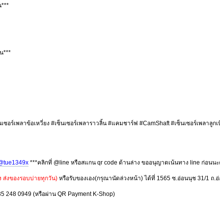
น***
ัน***
เซ็นเซอร์เพลาข้อเหวี่ยง #เซ็นเซอร์เพลาราวลิ้น #แคมชาร์ฟ #CamShaft #เซ็นเซอร์เพลาลู
@tue1349x
***คลิกที่ @line หรือสแกน qr code ด้านล่าง ขออนุญาตเน้นทาง line ก่อนนะ
ง ส่งของรอบบ่ายทุกวัน)
หรือรับของเอง(กรุณานัดล่วงหน้า) ได้ที่ 1565 ซ.อ่อนนุช 31/1
 635 248 0949 (หรือผ่าน QR Payment K-Shop)