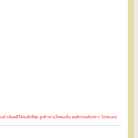
ะจะดำเนินคดีให้จนถึงที่สุด ลูกค้าท่านใดพบเห็น พฤติกรรมดังกล่าว โปรดแคป