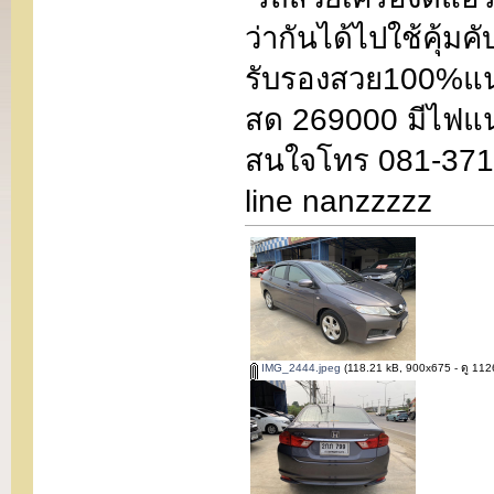
ว่ากันได้ไปใช้คุ้ม
รับรองสวย100%แ
สด 269000 มีไฟแ
สนใจโทร 081-371-
line nanzzzzz
IMG_2444.jpeg
(118.21 kB, 900x675 - ดู 1126 